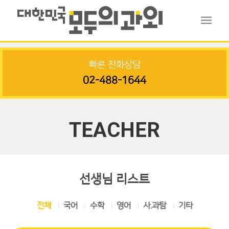
빠른 전화상담
02-488-1644
TEACHER
선생님 리스트
전체
국어
수학
영어
사.과탐
기타