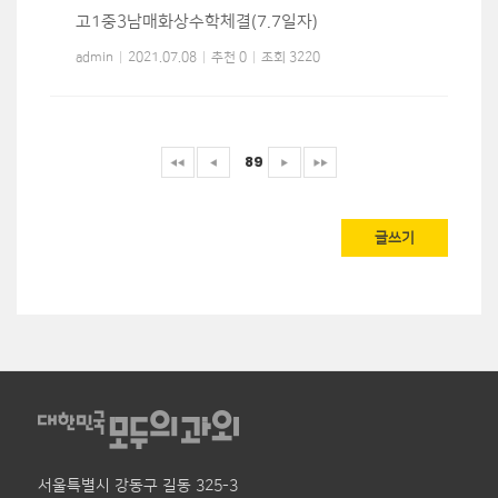
고1중3남매화상수학체결(7.7일자)
admin
|
2021.07.08
|
추천 0
|
조회 3220
89
글쓰기
서울특별시 강동구 길동 325-3